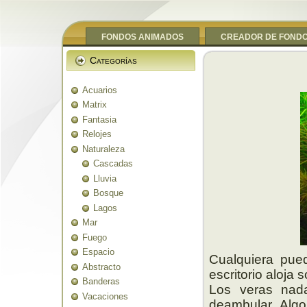
FONDOS ANIMADOS
CREADOR DE FOND
Categorías
Acuarios
Matrix
Fantasia
Relojes
Naturaleza
Cascadas
Lluvia
Bosque
Lagos
Mar
Fuego
Espacio
Cualquiera pue
Abstracto
escritorio aloja
Banderas
Los veras nada
Vacaciones
deambular. Algo