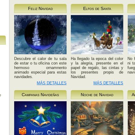
Feliz Navidad
Elfos de Santa
Descubre el calor de tu sala
Ha llegado la epoca del color
No h
de estar o tu oficina con este
y la alegria, presente en el
ni t
hermoso ornamnento
papel de regalo, las cintas y
fue
animado especial para estas
los presentes propis de
navi
navidades.
Navidad.
MÁS DETALLES
MÁS DETALLES
Campanas Navideñas
Noche de Navidad
A
n