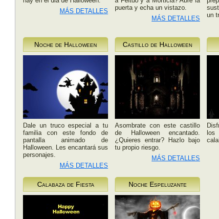
hay en el dia de Halloween.
a Feitdo y a Morticia? Abre la
pre
puerta y echa un vistazo.
sust
MÁS DETALLES
un t
MÁS DETALLES
Noche de Halloween
Castillo de Halloween
Dale un truco especial a tu
Asombrate con este castillo
Disf
familia con este fondo de
de Halloween encantado.
los 
pantalla animado de
¿Quieres entrar? Hazlo bajo
cala
Halloween. Les encantará sus
tu propio riesgo.
personajes.
MÁS DETALLES
MÁS DETALLES
Calabaza de Fiesta
Noche Espeluzante