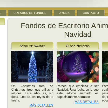
S
CREADOR DE FONDOS
AYUDA
CONTACTO
Fondos de Escritorio Ani
Navidad
Arbol de Navidad
Globo Navideño
Oh, Christmas tree, oh
Parece que empieza a ser
Est
Christmas tree, que brillas y
Navidad. Una fecha en la que
cual
reluces! Este arbol es, sin
este adorno animado es
para
duda, uno de los reyes de la
especialmente hermoso.
de d
fiesta.
époc
MÁS DETALLES
MÁS DETALLES