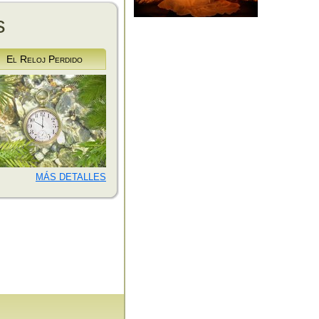
s
El Reloj Perdido
MÁS DETALLES