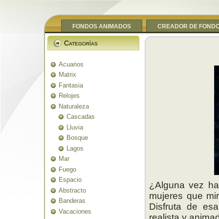
FONDOS ANIMADOS
CREADOR DE FOND
Categorías
Acuarios
Matrix
Fantasia
Relojes
Naturaleza
Cascadas
Lluvia
Bosque
Lagos
Mar
Fuego
Espacio
¿Alguna vez ha
Abstracto
mujeres que mir
Banderas
Disfruta de esa
Vacaciones
realista y anim