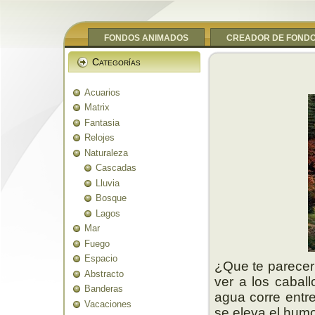
FONDOS ANIMADOS
CREADOR DE FOND
Categorías
Acuarios
Matrix
Fantasia
Relojes
Naturaleza
Cascadas
Lluvia
Bosque
Lagos
Mar
Fuego
Espacio
¿Que te pareceri
Abstracto
ver a los cabal
Banderas
agua corre entre
Vacaciones
se eleva el humo