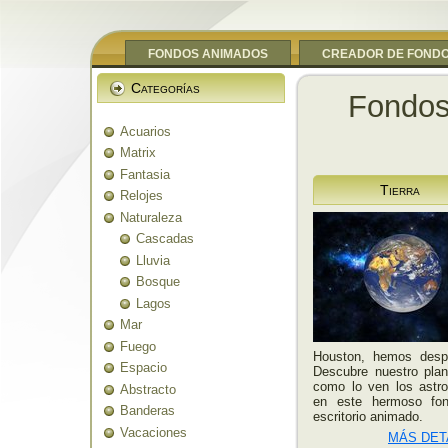
FONDOS ANIMADOS
CREADOR DE FOND
Categorías
Fondos
Acuarios
Matrix
Fantasia
Tierra
Relojes
Naturaleza
Cascadas
Lluvia
Bosque
Lagos
Mar
Fuego
Houston, hemos desp
Espacio
Descubre nuestro plan
como lo ven los astr
Abstracto
en este hermoso fo
Banderas
escritorio animado.
Vacaciones
MÁS DET