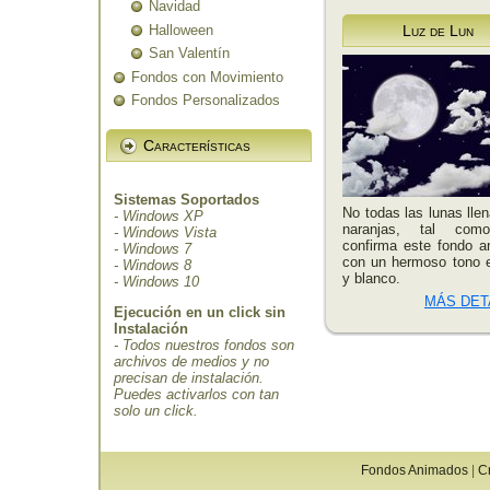
Navidad
Halloween
Luz de Lun
San Valentín
Fondos con Movimiento
Fondos Personalizados
Características
Sistemas Soportados
No todas las lunas lle
- Windows XP
naranjas, tal com
- Windows Vista
confirma este fondo 
- Windows 7
con un hermoso tono 
- Windows 8
y blanco.
- Windows 10
MÁS DET
Ejecución en un click sin
Instalación
- Todos nuestros fondos son
archivos de medios y no
precisan de instalación.
Puedes activarlos con tan
solo un click.
Fondos Animados
|
C