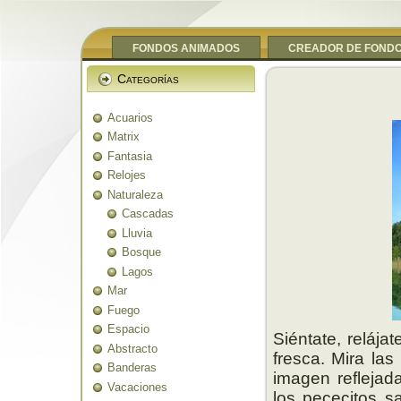
FONDOS ANIMADOS
CREADOR DE FOND
Categorías
Acuarios
Matrix
Fantasia
Relojes
Naturaleza
Cascadas
Lluvia
Bosque
Lagos
Mar
Fuego
Espacio
Siéntate, relája
Abstracto
fresca. Mira las
Banderas
imagen reflejad
Vacaciones
los pececitos s