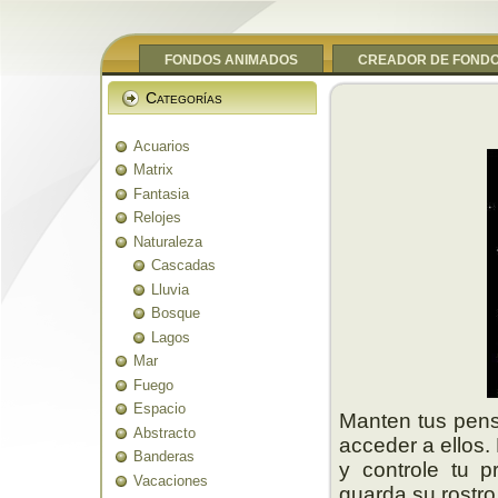
FONDOS ANIMADOS
CREADOR DE FOND
Categorías
Acuarios
Matrix
Fantasia
Relojes
Naturaleza
Cascadas
Lluvia
Bosque
Lagos
Mar
Fuego
Espacio
Manten tus pen
Abstracto
acceder a ellos. 
Banderas
y controle tu p
Vacaciones
guarda su rostro