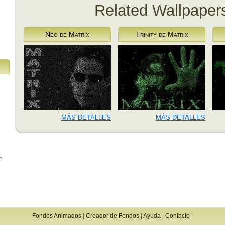
Related Wallpaper
Neo de Matrix
Trinity de Matrix
MÁS DETALLES
MÁS DETALLES
n
Fondos Animados
|
Creador de Fondos
|
Ayuda
|
Contacto
|