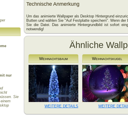
Technische Anmerkung
Um das animierte Wallpaper als Desktop Hintergrund einzuric
per
Butten und wählen Sie "Auf Festplatte speichern". Wenn der 
Sie die Datei. Das animierte Hintergrundbild ist sofort einge
notwendig!
Ähnliche Wall
teme
Weihnachtsbaum
Weihnachtskugel
mit nur
nd
nicht
 müssen. Sie
r einem
esktop
WEITERE DETAILS
WEITERE DETAI