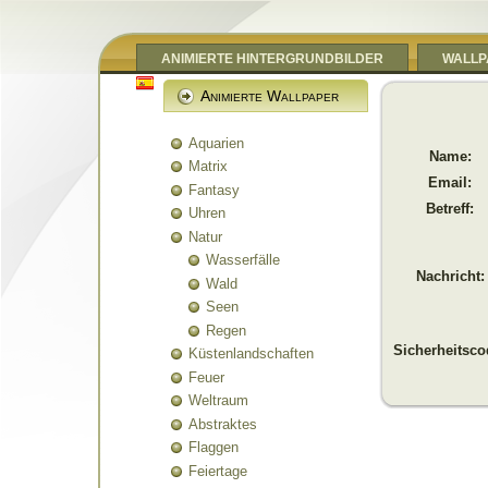
ANIMIERTE HINTERGRUNDBILDER
WALLP
Animierte Wallpaper
Aquarien
Name:
Matrix
Email:
Fantasy
Betreff:
Uhren
Natur
Wasserfälle
Nachricht:
Wald
Seen
Regen
Sicherheitsco
Küstenlandschaften
Feuer
Weltraum
Abstraktes
Flaggen
Feiertage