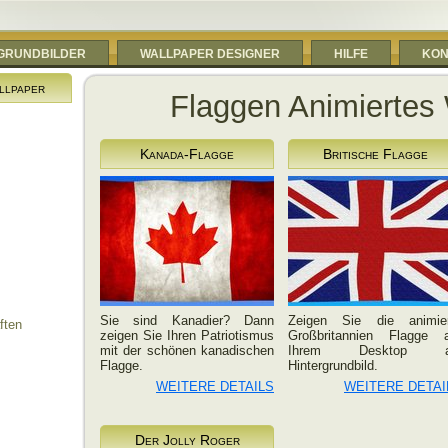
RGRUNDBILDER
WALLPAPER DESIGNER
HILFE
KON
llpaper
Flaggen Animiertes
Kanada-Flagge
Britische Flagge
Sie sind Kanadier? Dann
Zeigen Sie die animier
ften
zeigen Sie Ihren Patriotismus
Großbritannien Flagge 
mit der schönen kanadischen
Ihrem Desktop a
Flagge.
Hintergrundbild.
WEITERE DETAILS
WEITERE DETAI
Der Jolly Roger