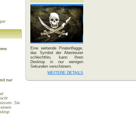
per
Eine wehende Piratenflagge,
teme
das Symbol der Abenteurer
schlechthin, kann Ihren
Desktop in nur wenigen
Sekunden verschönern.
WEITERE DETAILS
mit nur
nd
nicht
 müssen. Sie
r einem
esktop