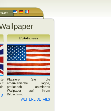
TAKT
 Wallpaper
USA-Flagge
te
Platzieren Sie die
auf
amerikanische Flagge,
ls
patriotisch animiertes
Wallpaper auf Ihrem
Bildschirm.
LS
WEITERE DETAILS