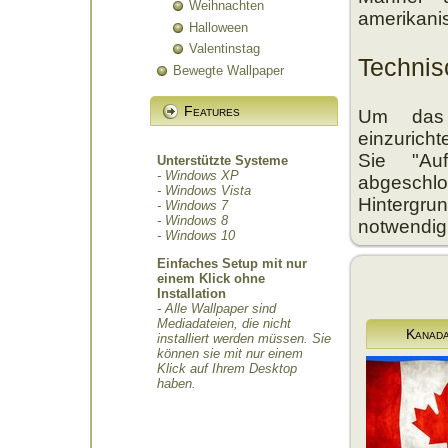
Weihnachten
amerikani
Halloween
Valentinstag
Techni
Bewegte Wallpaper
Features
Um das 
einzurich
Sie "Au
Unterstützte Systeme
- Windows XP
abgeschl
- Windows Vista
Hintergrun
- Windows 7
- Windows 8
notwendig
- Windows 10
Einfaches Setup mit nur
einem Klick ohne
Installation
- Alle Wallpaper sind
Mediadateien, die nicht
Kanad
installiert werden müssen. Sie
können sie mit nur einem
Klick auf Ihrem Desktop
haben.