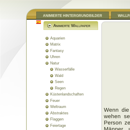
ANIMIERTE HINTERGRUNDBILDER
WALLP
Animierte Wallpaper
Aquarien
Matrix
Fantasy
Uhren
Natur
Wasserfälle
Wald
Seen
Regen
Küstenlandschaften
Feuer
Weltraum
Wenn die 
Abstraktes
wehen seh
Flaggen
Person zei
Feiertage
Männer u