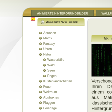
ANIMIERTE HINTERGRUNDBILDER
WALLP
Animierte Wallpaper
Aquarien
Matrix
Matr
Fantasy
Uhren
Natur
Wasserfälle
Wald
Seen
Regen
Verschö
Küstenlandschaften
Ihren De
Feuer
einem co
Weltraum
aus Matr
Abstraktes
klassisch
Flaggen
Hintergr
Feiertage