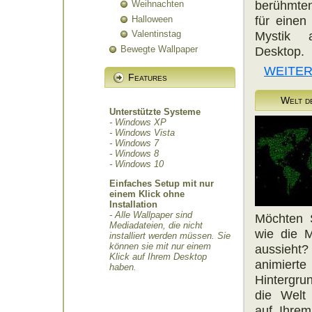
berühmten
Weihnachten
für eine
Halloween
Mystik 
Valentinstag
Bewegte Wallpaper
Desktop.
WEITER
Features
Welt d
Unterstützte Systeme
- Windows XP
- Windows Vista
- Windows 7
- Windows 8
- Windows 10
Einfaches Setup mit nur
einem Klick ohne
Installation
- Alle Wallpaper sind
Möchten 
Mediadateien, die nicht
wie die M
installiert werden müssen. Sie
können sie mit nur einem
aussie
Klick auf Ihrem Desktop
animierte
haben.
Hintergru
die Welt
auf Ihrem