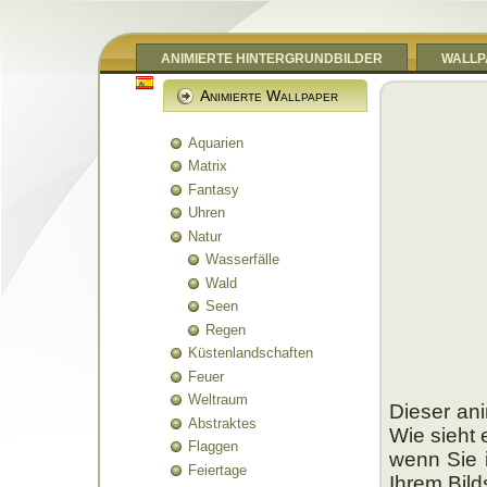
ANIMIERTE HINTERGRUNDBILDER
WALLP
Animierte Wallpaper
Aquarien
Matrix
Fantasy
Uhren
Natur
Wasserfälle
Wald
Seen
Regen
Küstenlandschaften
Feuer
Weltraum
Dieser ani
Abstraktes
Wie sieht 
Flaggen
wenn Sie i
Feiertage
Ihrem Bil