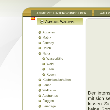
ANIMIERTE HINTERGRUNDBILDER
WALLP
Animierte Wallpaper
Aquarien
Matrix
Fantasy
Uhren
Natur
Wasserfälle
Wald
Seen
Regen
Küstenlandschaften
Feuer
Weltraum
Der inten
Abstraktes
mit sich s
Flaggen
lassen Si
Feiertage
keine Sorg