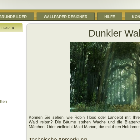
RGRUNDBILDER
WALLPAPER DESIGNER
HILFE
KON
llpaper
Dunkler Wa
ften
Können Sie sehen, wie Robin Hood oder Lancelot mit Ihr
Wald reiten? Die Bäume stehen Wache und die Blätterkr
Märchen. Oder vielleicht Maid Marion, die mit ihren Hofdamen
Technische Anmerkung