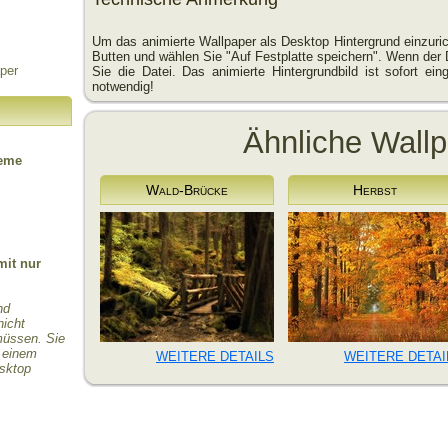
Um das animierte Wallpaper als Desktop Hintergrund einzuric
Butten und wählen Sie "Auf Festplatte speichern". Wenn der 
per
Sie die Datei. Das animierte Hintergrundbild ist sofort einge
notwendig!
Ähnliche Wall
teme
Wald-Brücke
Herbst
mit nur
nd
nicht
 müssen. Sie
r einem
WEITERE DETAILS
WEITERE DETAI
esktop