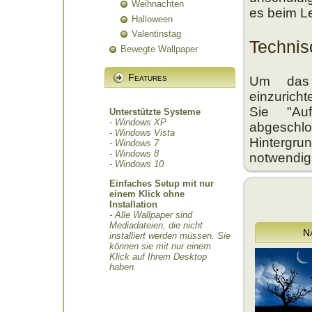
Weihnachten
es beim L
Halloween
Valentinstag
Techni
Bewegte Wallpaper
Features
Um das 
einzurich
Sie "Au
Unterstützte Systeme
- Windows XP
abgeschl
- Windows Vista
Hintergrun
- Windows 7
- Windows 8
notwendig
- Windows 10
Einfaches Setup mit nur
einem Klick ohne
Installation
- Alle Wallpaper sind
Mediadateien, die nicht
N
installiert werden müssen. Sie
können sie mit nur einem
Klick auf Ihrem Desktop
haben.