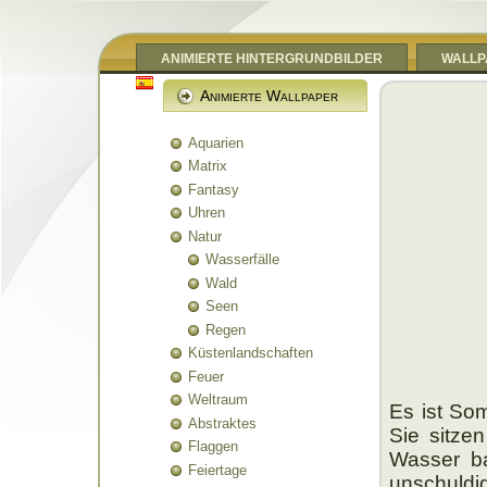
ANIMIERTE HINTERGRUNDBILDER
WALLP
Animierte Wallpaper
Aquarien
Matrix
Fantasy
Uhren
Natur
Wasserfälle
Wald
Seen
Regen
Küstenlandschaften
Feuer
Weltraum
Es ist So
Abstraktes
Sie sitze
Flaggen
Wasser ba
Feiertage
unschuldi