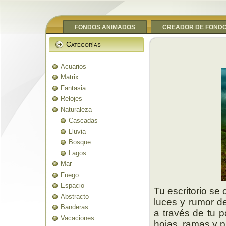
FONDOS ANIMADOS
CREADOR DE FOND
Categorías
Acuarios
Matrix
Fantasia
Relojes
Naturaleza
Cascadas
Lluvia
Bosque
Lagos
Mar
Fuego
Espacio
Tu escritorio se
Abstracto
luces y rumor d
Banderas
a través de tu p
Vacaciones
hojas, ramas y p