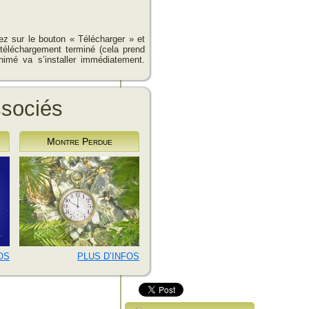
uez sur le bouton « Télécharger » et
 téléchargement terminé (cela prend
nimé va s’installer immédiatement.
ssociés
Montre Perdue
OS
PLUS D’INFOS