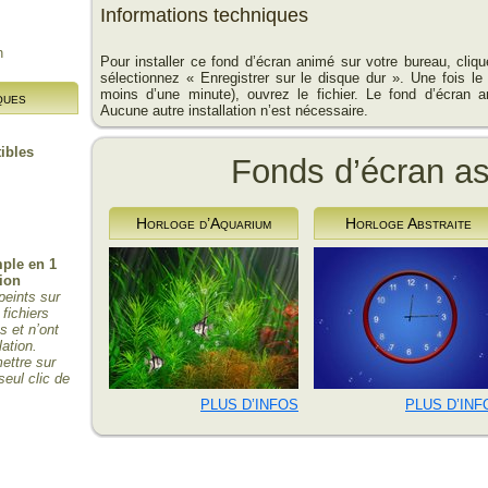
Informations techniques
n
Pour installer ce fond d’écran animé sur votre bureau, cliq
sélectionnez « Enregistrer sur le disque dur ». Une fois le
moins d’une minute), ouvrez le fichier. Le fond d’écran a
ques
Aucune autre installation n’est nécessaire.
ibles
Fonds d’écran a
Horloge d’Aquarium
Horloge Abstraite
mple en 1
tion
peints sur
 fichiers
 et n’ont
lation.
ettre sur
seul clic de
PLUS D’INFOS
PLUS D’INF