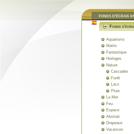
FONDS D’ÉCRAN A
Fonds d’écra
Aquariums
Matrix
Fantastique
Horloges
Nature
Cascades
Forêt
Lacs
Pluie
La Mer
Feu
Espace
Abstrait
Drapeaux
Vacances