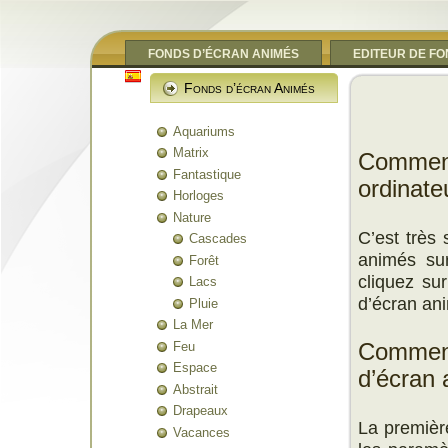
FONDS D’ÉCRAN ANIMÉS
EDITEUR DE F
Fonds d’écran Animés
Aquariums
Matrix
Comment 
Fantastique
ordinate
Horloges
Nature
C’est très 
Cascades
animés sur
Forêt
cliquez sur
Lacs
d’écran an
Pluie
La Mer
Feu
Comment
Espace
d’écran 
Abstrait
Drapeaux
La première
Vacances