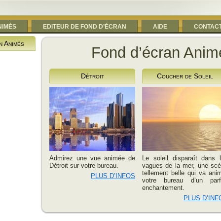
NIMÉS
EDITEUR DE FOND D’ÉCRAN
AIDE
CONTAC
n Animés
Fond d’écran Anim
Détroit
Coucher de Soleil
Admirez une vue animée de
Le soleil disparaît dans 
Détroit sur votre bureau.
vagues de la mer, une sc
tellement belle qui va ani
PLUS D’INFOS
votre bureau d’un parf
enchantement.
PLUS D’INF