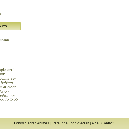
n
ques
ibles
mple en 1
tion
peints sur
 fichiers
 et n’ont
lation.
ettre sur
seul clic de
Fonds d’écran Animés
|
Editeur de Fond d’écran
|
Aide
|
Contact
|