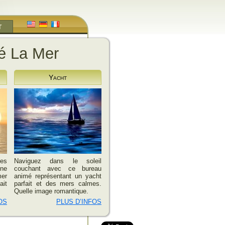
T
é La Mer
Yacht
les
Naviguez dans le soleil
ène
couchant avec ce bureau
mer
animé représentant un yacht
ait
parfait et des mers calmes.
Quelle image romantique.
OS
PLUS D’INFOS