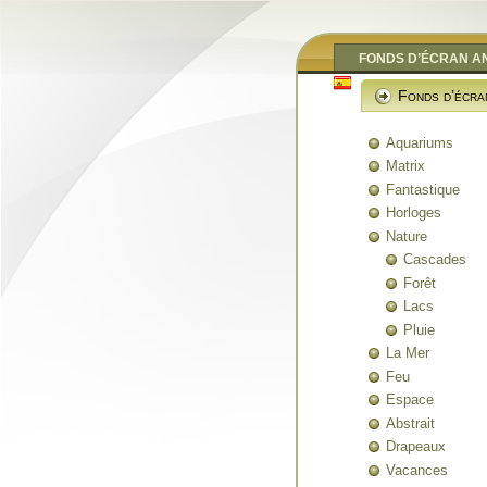
FONDS D’ÉCRAN A
Fonds d’écra
Aquariums
Matrix
Fantastique
Horloges
Nature
Cascades
Forêt
Lacs
Pluie
La Mer
Feu
Espace
Abstrait
Drapeaux
Vacances