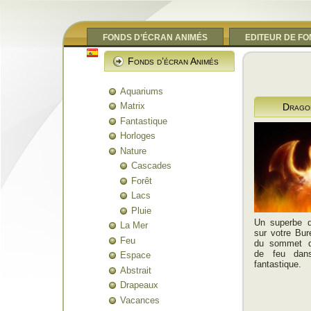
FONDS D’ÉCRAN ANIMÉS
EDITEUR DE F
Fonds d’écran Animés
Aquariums
Matrix
Drago
Fantastique
Horloges
Nature
Cascades
Forêt
Lacs
Pluie
Un superbe dr
La Mer
sur votre Bur
Feu
du sommet d
de feu dan
Espace
fantastique.
Abstrait
Drapeaux
Vacances