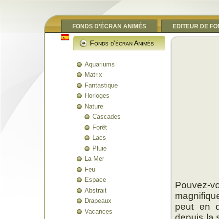
FONDS D’ÉCRAN ANIMÉS
EDITEUR DE F
Fonds d’écran Animés
Aquariums
Matrix
Fantastique
Horloges
Nature
Cascades
Forêt
Lacs
Pluie
La Mer
Feu
Espace
Pouvez-vo
Abstrait
magnifique
Drapeaux
peut en d
Vacances
depuis la 