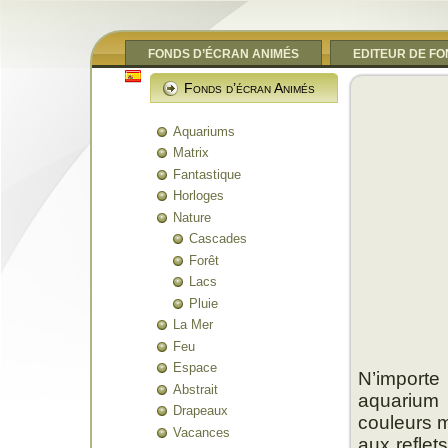
FONDS D’ÉCRAN ANIMÉS
EDITEUR DE F
Fonds d’écran Animés
Aquariums
Matrix
Fantastique
Horloges
Nature
Cascades
Forêt
Lacs
Pluie
La Mer
Feu
Espace
N’import
Abstrait
aquarium
Drapeaux
couleurs m
Vacances
aux reflets