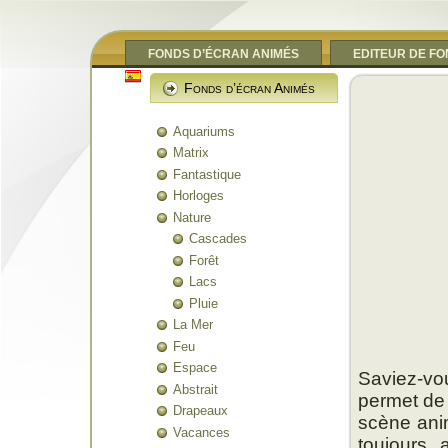
FONDS D’ÉCRAN ANIMÉS
EDITEUR DE F
Fonds d’écran Animés
Aquariums
Matrix
Fantastique
Horloges
Nature
Cascades
Forêt
Lacs
Pluie
La Mer
Feu
Espace
Saviez-vo
Abstrait
permet de 
Drapeaux
scène anim
Vacances
toujours 