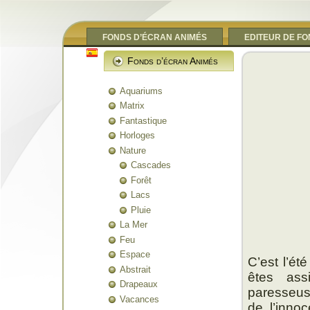
FONDS D’ÉCRAN ANIMÉS
EDITEUR DE F
Fonds d’écran Animés
Aquariums
Matrix
Fantastique
Horloges
Nature
Cascades
Forêt
Lacs
Pluie
La Mer
Feu
Espace
C’est l’ét
Abstrait
êtes ass
Drapeaux
paresseus
Vacances
de l’inno