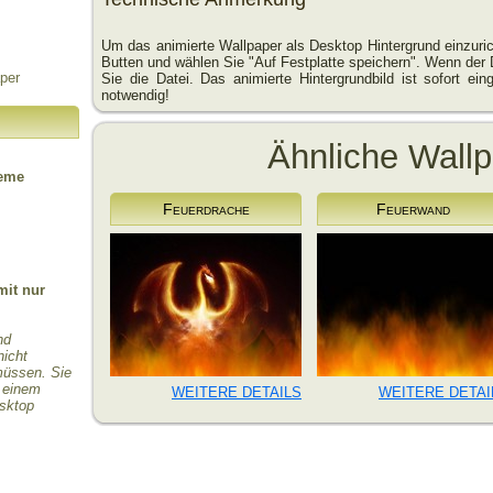
Um das animierte Wallpaper als Desktop Hintergrund einzuric
Butten und wählen Sie "Auf Festplatte speichern". Wenn der 
per
Sie die Datei. Das animierte Hintergrundbild ist sofort einge
notwendig!
Ähnliche Wall
teme
Feuerdrache
Feuerwand
mit nur
nd
nicht
 müssen. Sie
r einem
WEITERE DETAILS
WEITERE DETAI
esktop