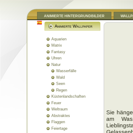
ANIMIERTE HINTERGRUNDBILDER
WALLP
Animierte Wallpaper
Aquarien
Matrix
Fantasy
Uhren
Natur
Wasserfälle
Wald
Seen
Regen
Küstenlandschaften
Feuer
Weltraum
Sie hängen
Abstraktes
am Wass
Flaggen
Lieblingst
Feiertage
Gelassenh