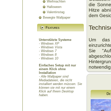
Weihnachten
die Sonne
Halloween
Hitze abn
Valentinstag
dem Gesic
Bewegte Wallpaper
Techni
Features
Um das 
Unterstützte Systeme
- Windows XP
einzurich
- Windows Vista
Sie "Au
- Windows 7
- Windows 8
abgeschl
- Windows 10
Hintergrun
Einfaches Setup mit nur
notwendig
einem Klick ohne
Installation
- Alle Wallpaper sind
Mediadateien, die nicht
installiert werden müssen. Sie
können sie mit nur einem
Klick auf Ihrem Desktop
De
haben.