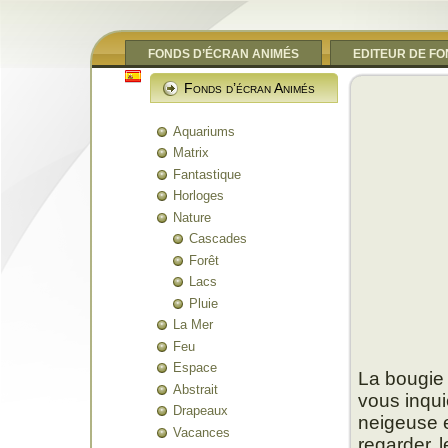
FONDS D’ÉCRAN ANIMÉS
EDITEUR DE F
Fonds d’écran Animés
Aquariums
Matrix
Fantastique
Horloges
Nature
Cascades
Forêt
Lacs
Pluie
La Mer
Feu
Espace
La bougie 
Abstrait
vous inqui
Drapeaux
neigeuse e
Vacances
regarder l