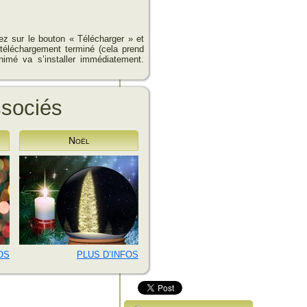
uez sur le bouton « Télécharger » et
 téléchargement terminé (cela prend
nimé va s’installer immédiatement.
ssociés
Noël
OS
PLUS D’INFOS