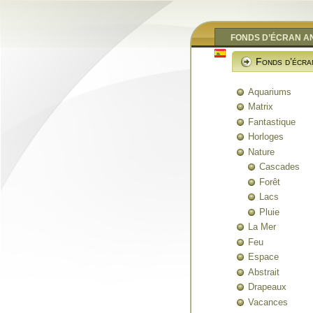
FONDS D’ÉCRAN A
Fonds d’écra
Aquariums
Matrix
Fantastique
Horloges
Nature
Cascades
Forêt
Lacs
Pluie
La Mer
Feu
Espace
Abstrait
Drapeaux
Vacances