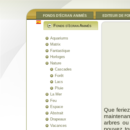
FONDS D’ÉCRAN ANIMÉS
EDITEUR DE F
Fonds d’écran Animés
Aquariums
Matrix
Fantastique
Horloges
Nature
Cascades
Forêt
Lacs
Pluie
La Mer
Feu
Espace
Que feriez
Abstrait
maintenan
Drapeaux
arbres ou 
Vacances
pouvez tou