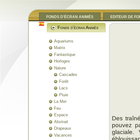
FONDS D’ÉCRAN ANIMÉS
EDITEUR DE F
Fonds d’écran Animés
Aquariums
Matrix
Fantastique
Horloges
Nature
Cascades
Forêt
Lacs
Pluie
La Mer
Feu
Espace
Des traîné
Abstrait
pouvez pa
Drapeaux
glaciale.
Vacances
éblouissa