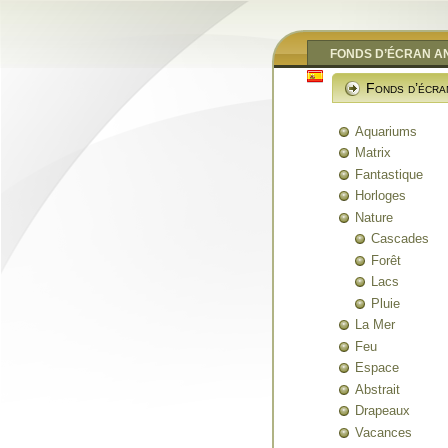
FONDS D’ÉCRAN A
Fonds d’écra
Aquariums
Matrix
Fantastique
Horloges
Nature
Cascades
Forêt
Lacs
Pluie
La Mer
Feu
Espace
Abstrait
Drapeaux
Vacances