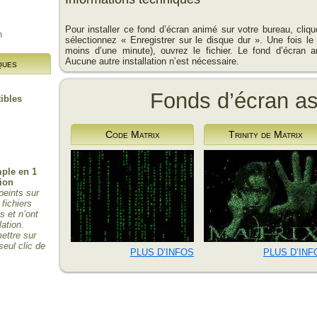
Pour installer ce fond d’écran animé sur votre bureau, cliq
n
sélectionnez « Enregistrer sur le disque dur ». Une fois le
moins d’une minute), ouvrez le fichier. Le fond d’écran a
Aucune autre installation n’est nécessaire.
ques
Fonds d’écran a
ibles
Code Matrix
Trinity de Matrix
mple en 1
tion
peints sur
 fichiers
 et n’ont
lation.
ettre sur
seul clic de
PLUS D’INFOS
PLUS D’INF