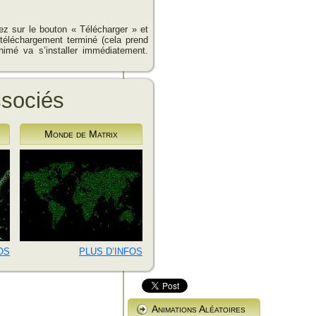
uez sur le bouton « Télécharger » et
 téléchargement terminé (cela prend
nimé va s’installer immédiatement.
ssociés
Monde de Matrix
OS
PLUS D’INFOS
Animations Aléatoires