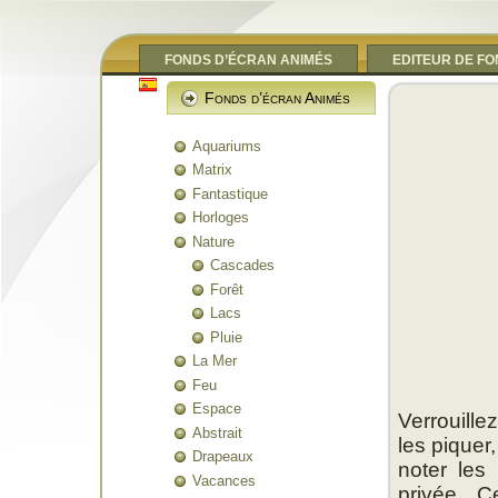
FONDS D’ÉCRAN ANIMÉS
EDITEUR DE F
Fonds d’écran Animés
Aquariums
Matrix
Fantastique
Horloges
Nature
Cascades
Forêt
Lacs
Pluie
La Mer
Feu
Espace
Verrouill
Abstrait
les piquer,
Drapeaux
noter les
Vacances
privée. C