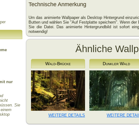
Technische Anmerkung
Um das animierte Wallpaper als Desktop Hintergrund einzuric
per
Butten und wählen Sie "Auf Festplatte speichern". Wenn der 
Sie die Datei. Das animierte Hintergrundbild ist sofort einge
notwendig!
Ähnliche Wall
teme
Wald-Brücke
Dunkler Wald
mit nur
nd
nicht
 müssen. Sie
r einem
esktop
WEITERE DETAILS
WEITERE DETAI